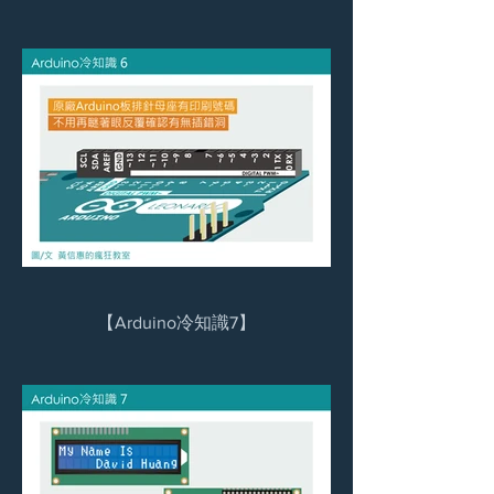
【Arduino冷知識7】