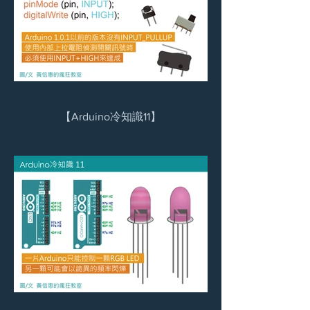
【Arduino冷知識11】