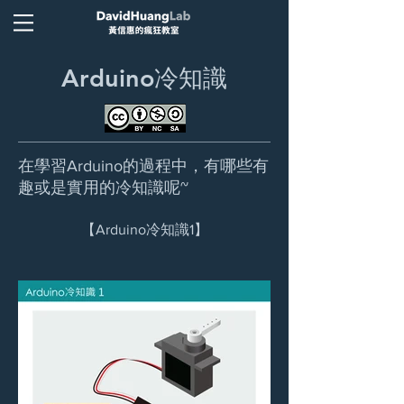
Arduino冷知識
在學習Arduino的過程中，有哪些有
趣或是實用的冷知識呢~
【Arduino冷知識1】