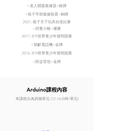
<老人開蓋復健器>銀牌
<筷子手部復健裝置>銅牌
2021, 親子天下玩具自造比賽
<四隻小豬>優勝
​2017, IEYI世界青少年發明競賽
<智齡電話機>金牌
​2016, IEYI世界青少年發明競賽
<防盜背包>金牌
Arduino
課程內容
本課程分為四個單元 (12-16小時/單元)