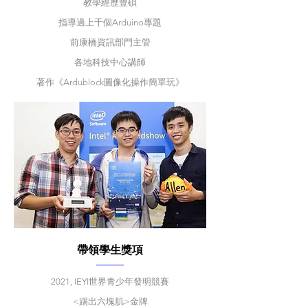
教學經歷豐碩
指導過上千個Arduino專題
前康橋資訊部門主管
各地科技中心講師
著作《Ardublock圖像化操作簡單玩》
​帶領學生獎項
​2021, IEYI世界青少年發明競賽
<踢出六塊肌>金牌