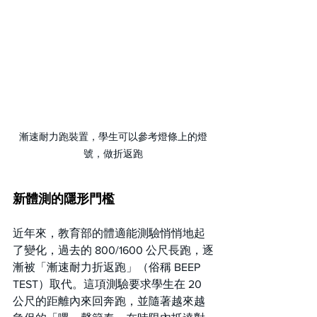
漸速耐力跑裝置，學生可以參考燈條上的燈
號，做折返跑
新體測的隱形門檻
近年來，教育部的體適能測驗悄悄地起
了變化，過去的 800/1600 公尺長跑，逐
漸被「漸速耐力折返跑」（俗稱 BEEP 
TEST）取代。這項測驗要求學生在 20 
公尺的距離內來回奔跑，並隨著越來越