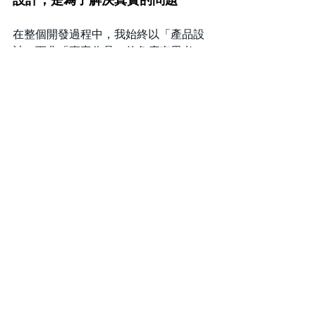
設計，是為了解決真實的問題
在整個開發過程中，我始終以「產品設
計」而非「專案作品」的角度來思考。
從操作的直覺性、部署的便利性、遙控
器的配對方式，到外殼的耐用度、電池
電量顯示，甚至內部的保險絲，每一個
細節都以學校師生的實際使用情境為優
先考量。