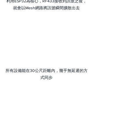
利用ESP32為核心，RF433接收到訊號之後，
就會以Mesh網路將訊號瞬間擴散出去
所有設備能在30公尺距離內，幾乎無延遲的方
式同步