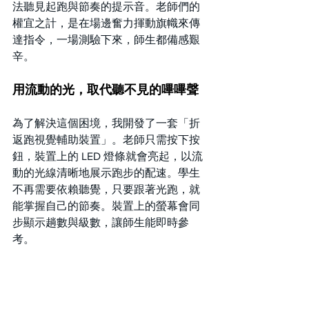
法聽見起跑與節奏的提示音。老師們的
權宜之計，是在場邊奮力揮動旗幟來傳
達指令，一場測驗下來，師生都備感艱
辛。
用流動的光，取代聽不見的嗶嗶聲
為了解決這個困境，我開發了一套「折
返跑視覺輔助裝置」。老師只需按下按
鈕，裝置上的 LED 燈條就會亮起，以流
動的光線清晰地展示跑步的配速。學生
不再需要依賴聽覺，只要跟著光跑，就
能掌握自己的節奏。裝置上的螢幕會同
步顯示趟數與級數，讓師生能即時參
考。