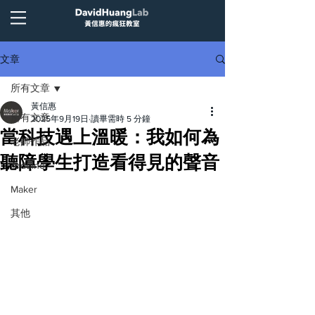
文章
所有文章
黃信惠
所有文章
2025年9月19日
讀畢需時 5 分鐘
當科技遇上溫暖：我如何為
老師作品
聽障學生打造看得見的聲音
Arduino
Maker
其他