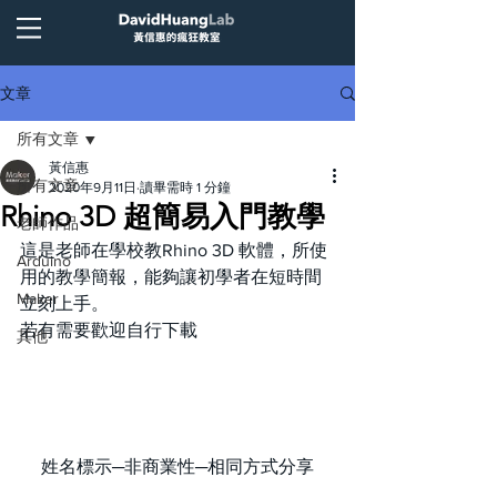
文章
所有文章
黃信惠
所有文章
2020年9月11日
讀畢需時 1 分鐘
Rhino 3D 超簡易入門教學
老師作品
這是老師在學校教Rhino 3D 軟體，所使
Arduino
用的教學簡報，能夠讓初學者在短時間
Maker
立刻上手。
若有需要歡迎自行下載
其他
姓名標示─非商業性─相同方式分享